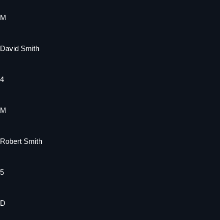
M
David Smith
4
M
Robert Smith
5
D