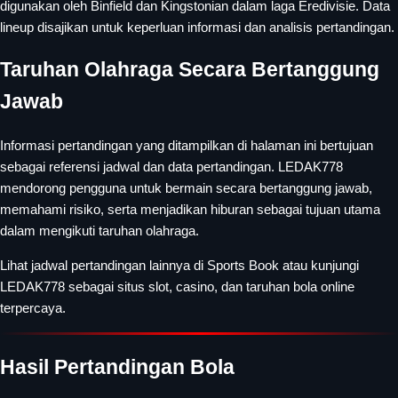
digunakan oleh Binfield dan Kingstonian dalam laga Eredivisie. Data
lineup disajikan untuk keperluan informasi dan analisis pertandingan.
Taruhan Olahraga Secara Bertanggung
Jawab
Informasi pertandingan yang ditampilkan di halaman ini bertujuan
sebagai referensi jadwal dan data pertandingan. LEDAK778
mendorong pengguna untuk bermain secara bertanggung jawab,
memahami risiko, serta menjadikan hiburan sebagai tujuan utama
dalam mengikuti taruhan olahraga.
Lihat jadwal pertandingan lainnya di
Sports Book
atau kunjungi
LEDAK778
sebagai situs slot, casino, dan taruhan bola online
terpercaya.
Hasil Pertandingan Bola