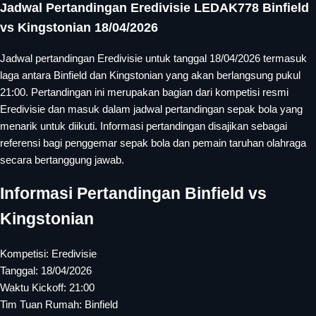
Jadwal Pertandingan Eredivisie LEDAK778 Binfield
vs Kingstonian 18/04/2026
Jadwal pertandingan Eredivisie untuk tanggal 18/04/2026 termasuk
laga antara Binfield dan Kingstonian yang akan berlangsung pukul
21:00. Pertandingan ini merupakan bagian dari kompetisi resmi
Eredivisie dan masuk dalam jadwal pertandingan sepak bola yang
menarik untuk diikuti. Informasi pertandingan disajikan sebagai
referensi bagi penggemar sepak bola dan pemain taruhan olahraga
secara bertanggung jawab.
Informasi Pertandingan Binfield vs
Kingstonian
Kompetisi: Eredivisie
Tanggal: 18/04/2026
Waktu Kickoff: 21:00
Tim Tuan Rumah: Binfield