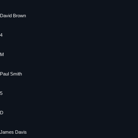
David Brown
4
M
Paul Smith
5
D
James Davis