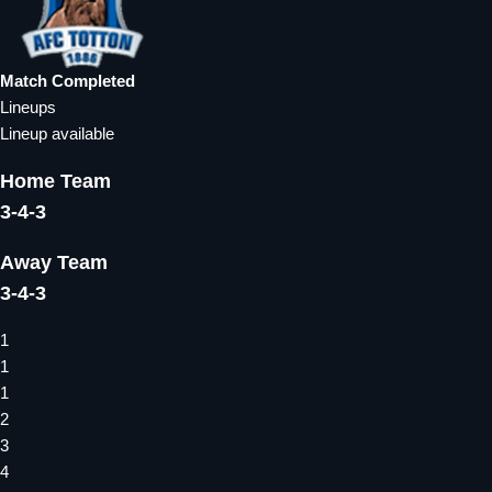
Match Completed
Lineups
Lineup available
Home Team
3-4-3
Away Team
3-4-3
1
1
1
2
3
4