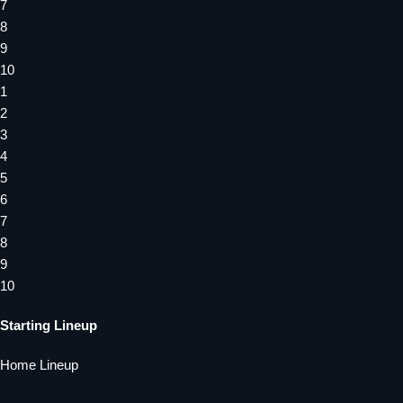
7
8
9
10
1
2
3
4
5
6
7
8
9
10
Starting Lineup
Home Lineup