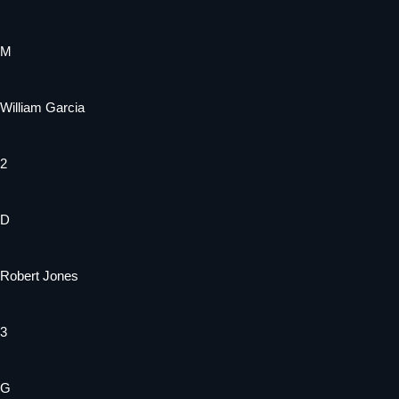
M
William Garcia
2
D
Robert Jones
3
G