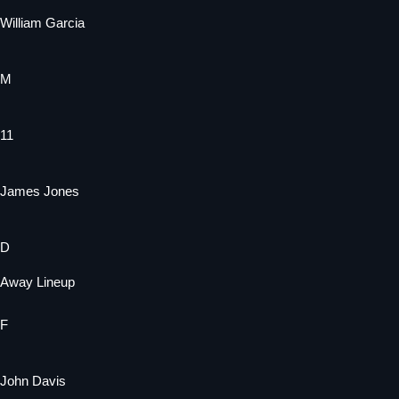
William Garcia
M
11
James Jones
D
Away Lineup
F
John Davis