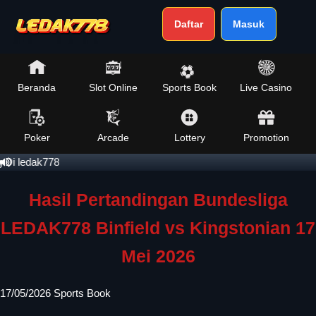
Daftar
Masuk
Beranda
Slot Online
Sports Book
Live Casino
Poker
Arcade
Lottery
Promotion
ledak778
Hasil Pertandingan Bundesliga
LEDAK778 Binfield vs Kingstonian 17
Mei 2026
17/05/2026
Sports Book