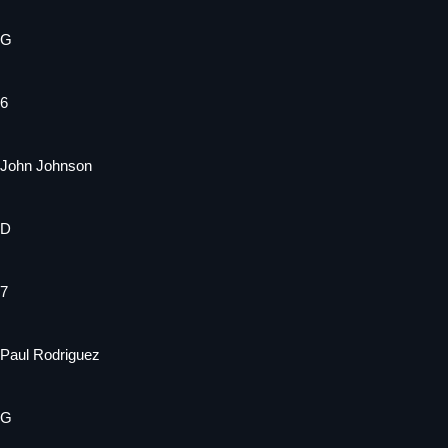
G
6
John Johnson
D
7
Paul Rodriguez
G