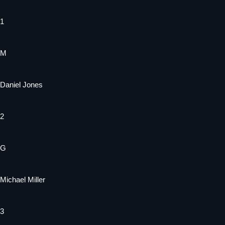
1
M
Daniel Jones
2
G
Michael Miller
3