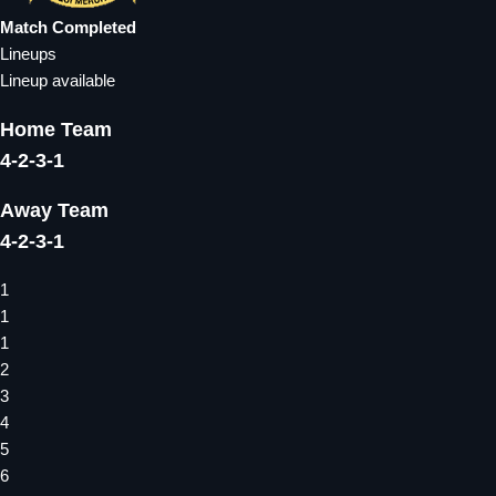
Match Completed
Lineups
Lineup available
Home Team
4-2-3-1
Away Team
4-2-3-1
1
1
1
2
3
4
5
6