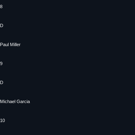
8
D
Paul Miller
9
D
Michael Garcia
10