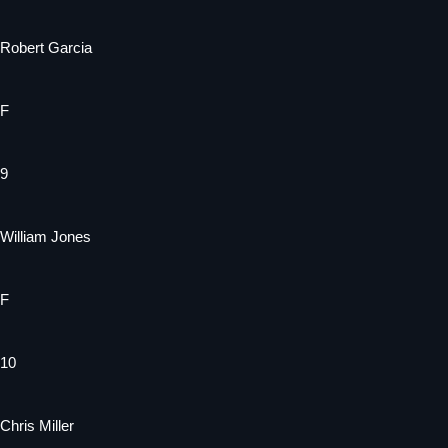
Robert Garcia
F
9
William Jones
F
10
Chris Miller