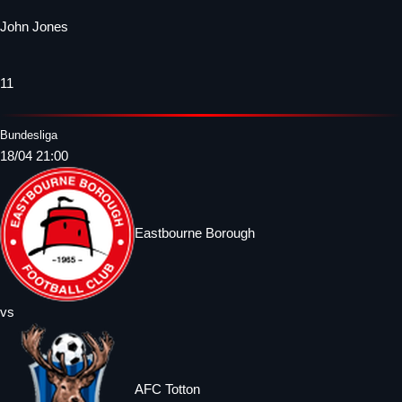
John Jones
11
Bundesliga
18/04 21:00
Eastbourne Borough
vs
AFC Totton