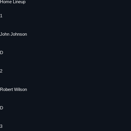
Home Lineup
1
John Johnson
D
2
Robert Wilson
D
3