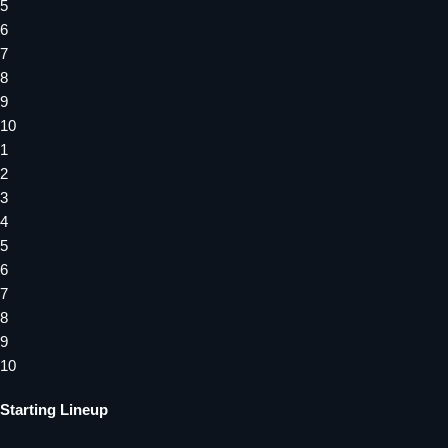
5
6
7
8
9
10
1
2
3
4
5
6
7
8
9
10
Starting Lineup