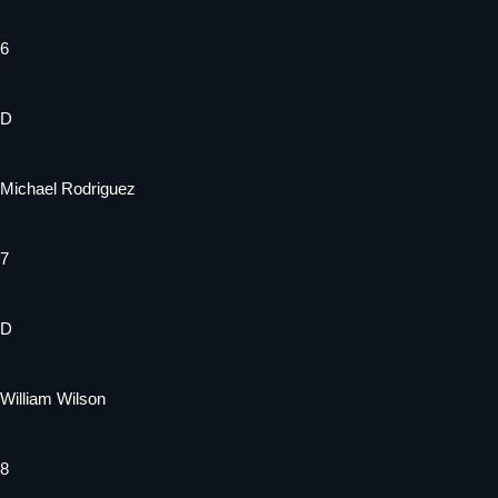
6
D
Michael Rodriguez
7
D
William Wilson
8