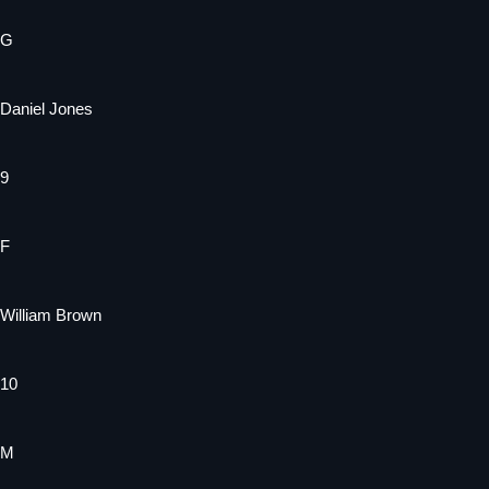
G
Daniel Jones
9
F
William Brown
10
M