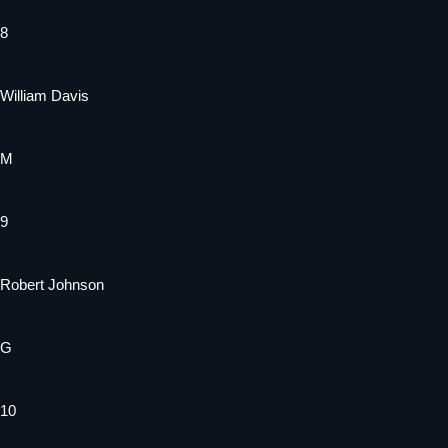
8
William Davis
M
9
Robert Johnson
G
10