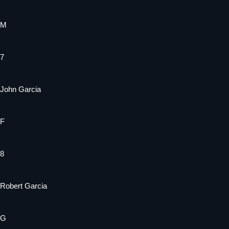
M
7
John Garcia
F
8
Robert Garcia
G