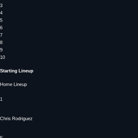
3
4
5
6
7
8
9
10
Starting Lineup
Home Lineup
1
Chris Rodriguez
F