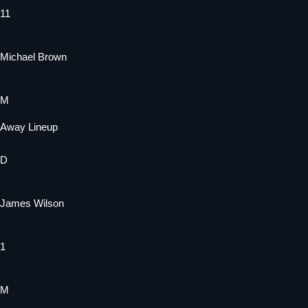
11
Michael Brown
M
Away Lineup
D
James Wilson
1
M