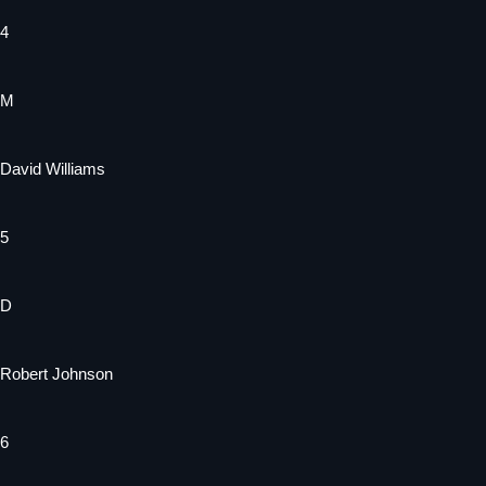
4
M
David Williams
5
D
Robert Johnson
6