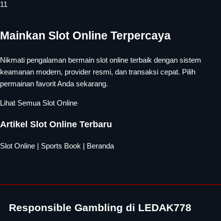
11
Mainkan Slot Online Terpercaya
Nikmati pengalaman bermain slot online terbaik dengan sistem
keamanan modern, provider resmi, dan transaksi cepat. Pilih
permainan favorit Anda sekarang.
Lihat Semua Slot Online
Artikel Slot Online Terbaru
Slot Online
|
Sports Book
|
Beranda
Responsible Gambling di LEDAK778