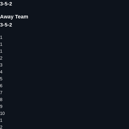
3-5-2
Away Team
3-5-2
1
1
1
2
3
4
5
6
7
8
9
10
1
2