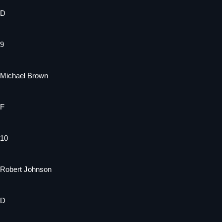
D
9
Michael Brown
F
10
Robert Johnson
D