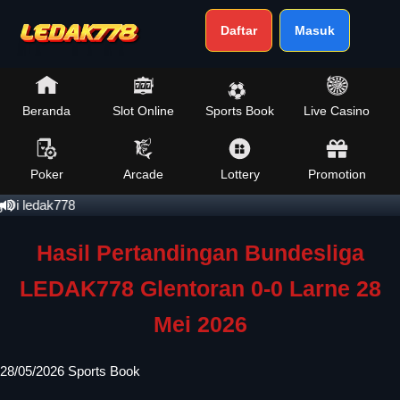
Daftar
Masuk
Beranda
Slot Online
Sports Book
Live Casino
Poker
Arcade
Lottery
Promotion
ledak778
Hasil Pertandingan Bundesliga
LEDAK778 Glentoran 0-0 Larne 28
Mei 2026
28/05/2026
Sports Book