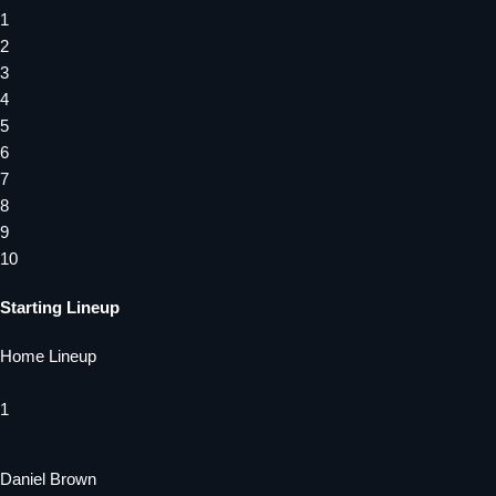
1
2
3
4
5
6
7
8
9
10
Starting Lineup
Home Lineup
1
Daniel Brown