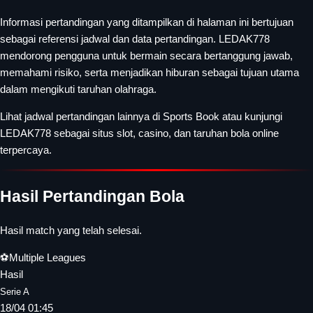
Informasi pertandingan yang ditampilkan di halaman ini bertujuan
sebagai referensi jadwal dan data pertandingan. LEDAK778
mendorong pengguna untuk bermain secara bertanggung jawab,
memahami risiko, serta menjadikan hiburan sebagai tujuan utama
dalam mengikuti taruhan olahraga.
Lihat jadwal pertandingan lainnya di
Sports Book
atau kunjungi
LEDAK778
sebagai situs slot, casino, dan taruhan bola online
terpercaya.
Hasil Pertandingan Bola
Hasil match yang telah selesai.
⚽
Multiple Leagues
Hasil
Serie A
18/04 01:45