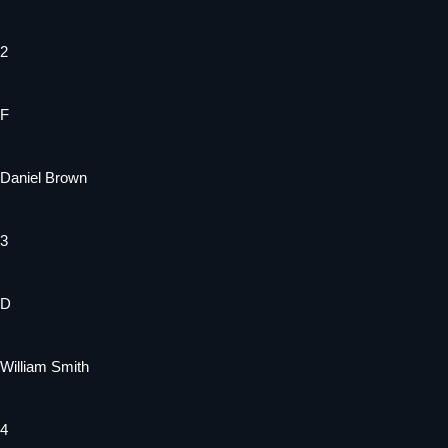
2
F
Daniel Brown
3
D
William Smith
4