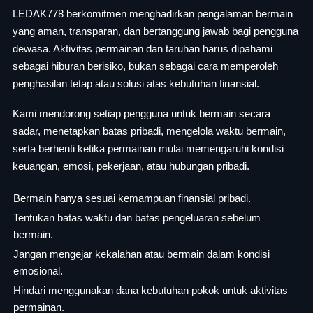
LEDAK778 berkomitmen menghadirkan pengalaman bermain
yang aman, transparan, dan bertanggung jawab bagi pengguna
dewasa. Aktivitas permainan dan taruhan harus dipahami
sebagai hiburan berisiko, bukan sebagai cara memperoleh
penghasilan tetap atau solusi atas kebutuhan finansial.
Kami mendorong setiap pengguna untuk bermain secara
sadar, menetapkan batas pribadi, mengelola waktu bermain,
serta berhenti ketika permainan mulai memengaruhi kondisi
keuangan, emosi, pekerjaan, atau hubungan pribadi.
Bermain hanya sesuai kemampuan finansial pribadi.
Tentukan batas waktu dan batas pengeluaran sebelum
bermain.
Jangan mengejar kekalahan atau bermain dalam kondisi
emosional.
Hindari menggunakan dana kebutuhan pokok untuk aktivitas
permainan.