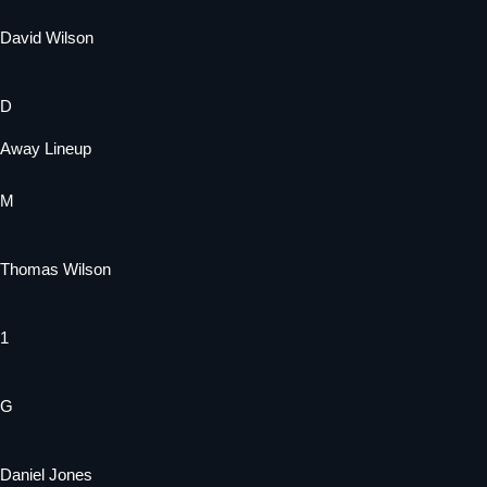
David Wilson
D
Away Lineup
M
Thomas Wilson
1
G
Daniel Jones