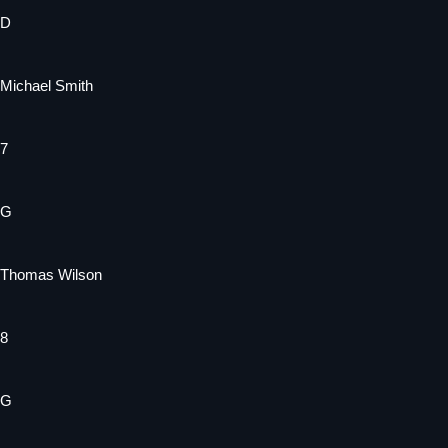
D
Michael Smith
7
G
Thomas Wilson
8
G