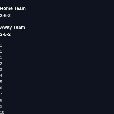
Home Team
3-5-2
Away Team
3-5-2
1
1
1
2
3
4
5
6
7
8
9
10