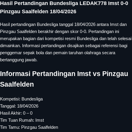
Hasil Pertandingan Bundesliga LEDAK778 Imst 0-0
Pinzgau Saalfelden 18/04/2026
Hasil pertandingan Bundesliga tanggal 18/04/2026 antara Imst dan
Pinzgau Saalfelden berakhir dengan skor 0-0. Pertandingan ini
merupakan bagian dari kompetisi resmi Bundesliga dan telah selesai
dimainkan. Informasi pertandingan disajikan sebagai referensi bagi
penggemar sepak bola dan pemain taruhan olahraga secara
bertanggung jawab.
Informasi Pertandingan Imst vs Pinzgau
Saalfelden
Kompetisi: Bundesliga
Tanggal: 18/04/2026
Hasil Akhir: 0 – 0
Tim Tuan Rumah: Imst
Tim Tamu: Pinzgau Saalfelden