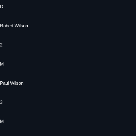
D
Robert Wilson
2
M
Paul Wilson
3
M