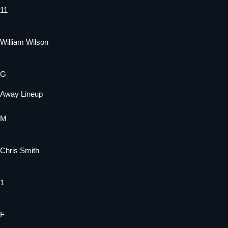
11
William Wilson
G
Away Lineup
M
Chris Smith
1
F