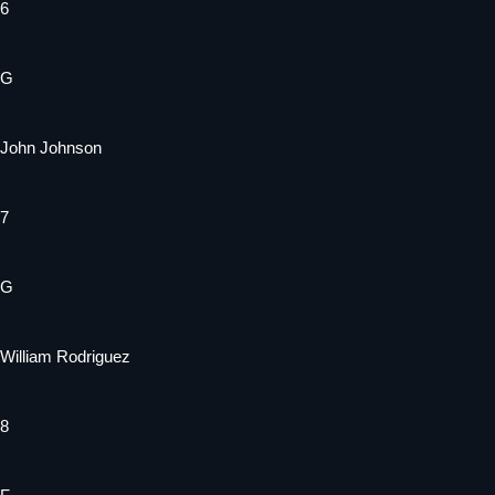
6
G
John Johnson
7
G
William Rodriguez
8