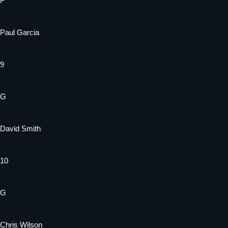
F
Paul Garcia
9
G
David Smith
10
G
Chris Wilson