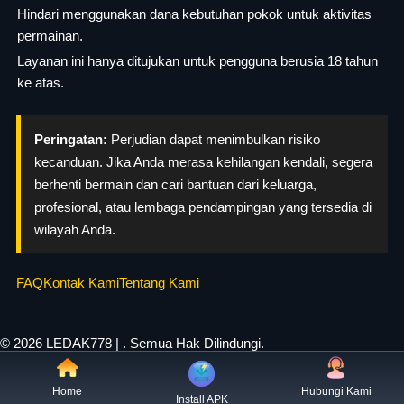
Hindari menggunakan dana kebutuhan pokok untuk aktivitas
permainan.
Layanan ini hanya ditujukan untuk pengguna berusia 18 tahun
ke atas.
Peringatan:
Perjudian dapat menimbulkan risiko
kecanduan. Jika Anda merasa kehilangan kendali, segera
berhenti bermain dan cari bantuan dari keluarga,
profesional, atau lembaga pendampingan yang tersedia di
wilayah Anda.
FAQ
Kontak Kami
Tentang Kami
© 2026
LEDAK778
| . Semua Hak Dilindungi.
Home
Hubungi Kami
Install APK