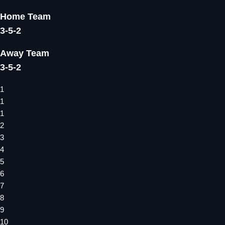
Home Team
3-5-2
Away Team
3-5-2
1
1
1
2
3
4
5
6
7
8
9
10