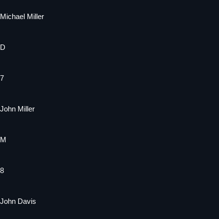
Michael Miller
D
7
John Miller
M
8
John Davis