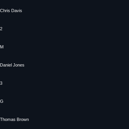
Chris Davis
2
M
Daniel Jones
3
G
Thomas Brown