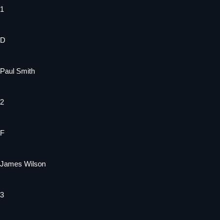
1
D
Paul Smith
2
F
James Wilson
3