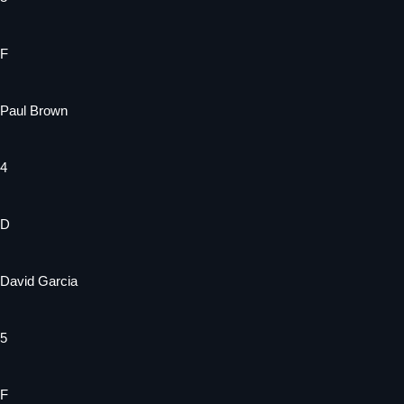
F
Paul Brown
4
D
David Garcia
5
F