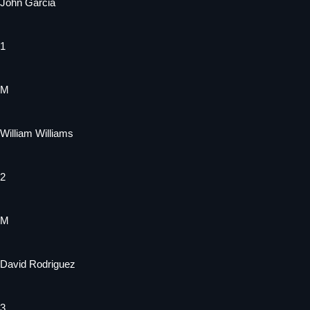
John Garcia
1
M
William Williams
2
M
David Rodriguez
3