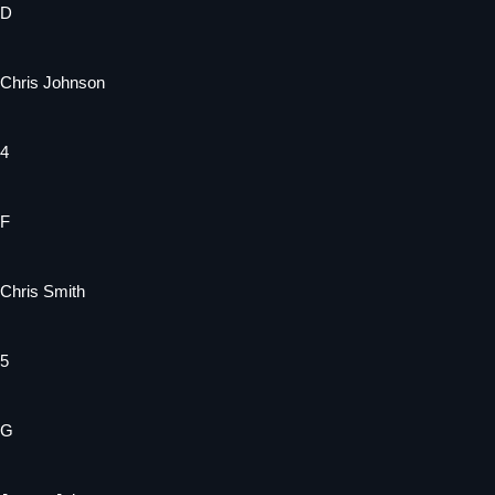
D
Chris Johnson
4
F
Chris Smith
5
G