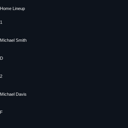
Home Lineup
1
Michael Smith
D
2
Michael Davis
F