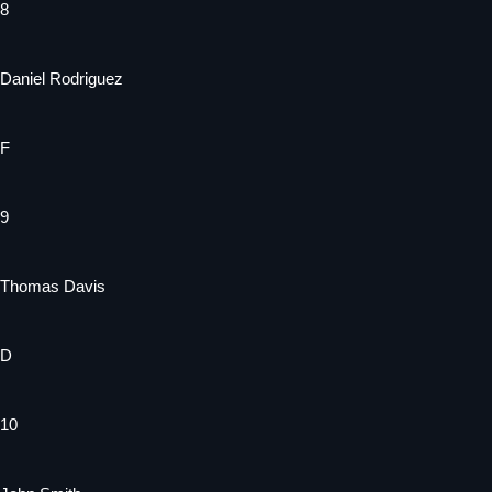
8
Daniel Rodriguez
F
9
Thomas Davis
D
10