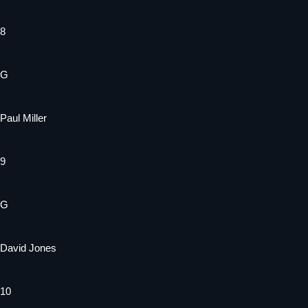
8
G
Paul Miller
9
G
David Jones
10