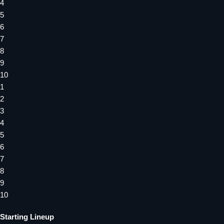
4
5
6
7
8
9
10
1
2
3
4
5
6
7
8
9
10
Starting Lineup