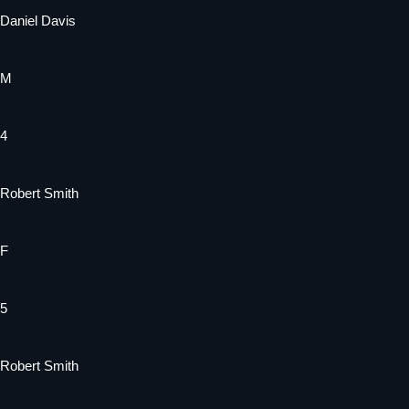
Daniel Davis
M
4
Robert Smith
F
5
Robert Smith