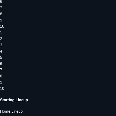
6
7
8
9
10
1
2
3
4
5
6
7
8
9
10
Starting Lineup
Home Lineup