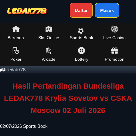
Daftar
Masuk
Beranda
Slot Online
Sports Book
Live Casino
Poker
Arcade
Lottery
Promotion
ledak778
Hasil Pertandingan Bundesliga
LEDAK778 Krylia Sovetov vs CSKA
Moscow 02 Juli 2026
02/07/2026
Sports Book