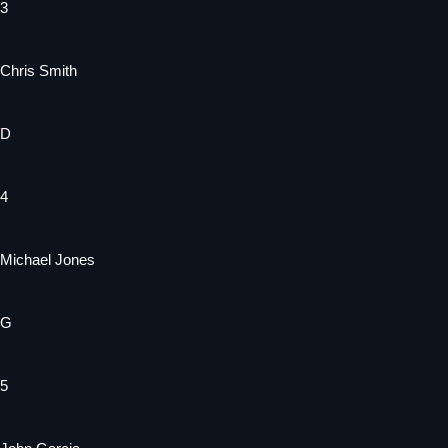
3
Chris Smith
D
4
Michael Jones
G
5