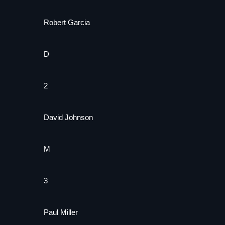
Robert Garcia
D
2
David Johnson
M
3
Paul Miller