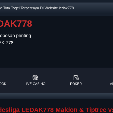
rpercaya Di Website ledak778
DAK778
robosan penting
AK 778.
OOK
LIVE CASINO
POKER
A
desliga LEDAK778 Maldon & Tiptree vs