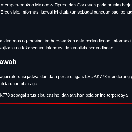
ng mempertemukan Maldon & Tiptree dan Gorleston pada musim berjal
 Eredivisie. Informasi jadwal ini ditujukan sebagai panduan bagi pen
l dari masing-masing tim berdasarkan data pertandingan. Informas
sajikan untuk keperluan informasi dan analisis pertandingan.
Jawab
 sebagai referensi jadwal dan data pertandingan. LEDAK778 mendoro
ti taruhan olahraga.
K778
sebagai situs slot, casino, dan taruhan bola online terpercaya.