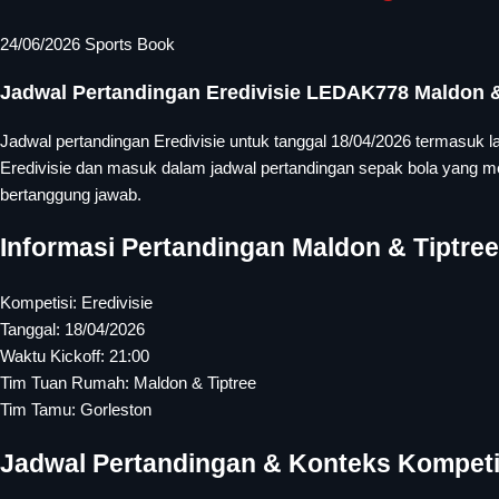
24/06/2026
Sports Book
Jadwal Pertandingan Eredivisie LEDAK778 Maldon & 
Jadwal pertandingan Eredivisie untuk tanggal 18/04/2026 termasuk l
Eredivisie dan masuk dalam jadwal pertandingan sepak bola yang men
bertanggung jawab.
Informasi Pertandingan Maldon & Tiptree
Kompetisi: Eredivisie
Tanggal: 18/04/2026
Waktu Kickoff: 21:00
Tim Tuan Rumah: Maldon & Tiptree
Tim Tamu: Gorleston
Jadwal Pertandingan & Konteks Kompeti