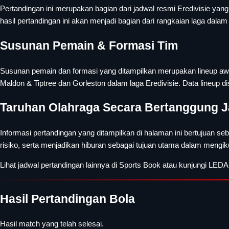
Pertandingan ini merupakan bagian dari jadwal resmi Eredivisie ya
hasil pertandingan ini akan menjadi bagian dari rangkaian laga dalam
Susunan Pemain & Formasi Tim
Susunan pemain dan formasi yang ditampilkan merupakan lineup awa
Maldon & Tiptree dan Gorleston dalam laga Eredivisie. Data lineup di
Taruhan Olahraga Secara Bertanggung 
Informasi pertandingan yang ditampilkan di halaman ini bertujuan
risiko, serta menjadikan hiburan sebagai tujuan utama dalam mengiku
Lihat jadwal pertandingan lainnya di
Sports Book
atau kunjungi
LEDA
Hasil Pertandingan Bola
Hasil match yang telah selesai.